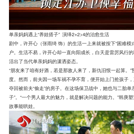
单亲妈妈遇上“养娃搭子” 演绎2+2>4的治愈生活
剧中，许开心（张雨绮 饰）的生活一上来就被按下“困难模
户。生活不易，许开心却一直向阳成长，白天是雷厉风行的
活出了当代单亲妈妈的潇洒姿态。
“朋友来了咱有好酒，若是那敌人来了，新仇旧恨一起算。
度。然而，前夫因一场车祸不孕不育，便开始上门抢孩子，
夺回被前夫“偷走”的房子。在这场保卫战中，她也与二胎单
子”。“一个男人最大的魅力，就是解决问题的能力。”韩庚
故事能哄娃。