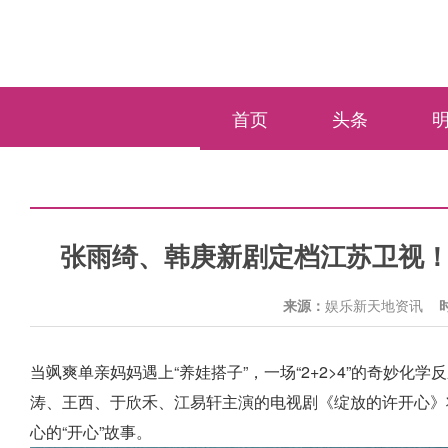
首页
头条
张雨绮、韩庚新剧定档江苏卫视！
来源：
娱乐新天地资讯
当飒爽单亲妈妈遇上“养娃搭子”，一场“2+2>4”的奇妙化
涛、王西、于欣禾、江易轩主演的电视剧《绽放的许开心》
心的“开心”故事。