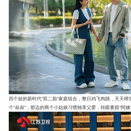
四个娃的新时代“双二胎”家庭组合，整日鸡飞狗跳，天天
个“叔叔”；那边的两个小姑娘习惯独享父爱，转眼要跟“阿姨