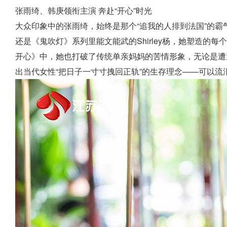
张雨绮、韩庚领衔主演 奔赴“开心”时光
大众印象中的张雨绮，始终是那个“追我的人排到法国”的
还是《鬼吹灯》系列里能文能武的Shirley杨，她塑造的
开心》中，她也打破了传统单亲妈妈的苦情形象，无论是遭
出当代女性“把日子一寸寸拽回正轨”的生存理念——可以