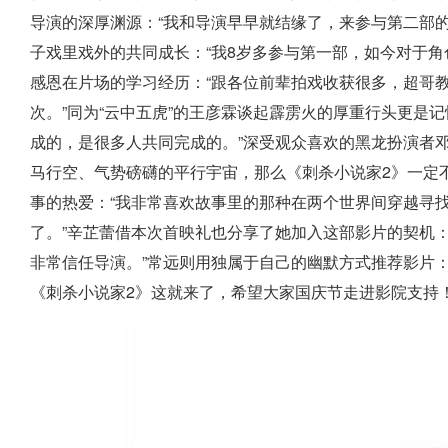
导演的深厚渊源：“我和导演早早就结缘了，来参与第二部
子戏里戏外的共同成长：“我8岁多参与第一部，如今对于角
感恩在片场的学习经历：“跟各位前辈拍戏收获很多，超哥
次。”同为“云中五虎”的王彦霖谈起霹雳火的厚重行头更是记
成的，是很多人共同完成的。”深受观众喜欢的黑龙扮演者
马行空、气势磅礴的平行宇宙，那么《刺杀小说家2》一定不
事的热爱：“我非常喜欢故事里的那种在两个世界间穿越寻
了。”辛芷蕾借本次首映礼也分享了她加入这部影片的契机
非常信任导演。”常远则用独属于自己的幽默方式推荐影片
《刺杀小说家2》这就来了，希望大家国庆节走进影院支持！