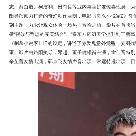
志、俞白眉、柯汶利、田有良等业内嘉宾好友惊喜现身，为这部
阳导演倾力打造的奇幻动作巨制，电影《刺杀小说家2》凭借
刻主题，力求让观众体验一场热血冒险之旅。影片在首映当
赞“视效与哲思的完美结合”、”将东方奇幻美学提升到了新高
《刺杀小说家》IP的设定，讲述了赤发鬼意外觉醒，妄图
事。影片由路阳执导，邓超、董子健领衔主演，雷佳音特别
辛芷蕾友情出演，郭京飞友情声音出演，常远特邀出演，目