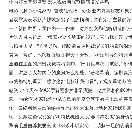
业内好友齐聚点赞 宏大视效与深刻情感引发共鸣
电影《刺杀小说家2》首映礼现场，众多业内嘉宾好友齐聚
者双雪涛表示影片视效超出了他的预期，并肯定了主题的深
一个新的世界，我作为一个作家，对路空文和他所创造的人
片给人带来哲思：“很喜欢这个故事的设定，它与我们现实
去拓展边界。”著名导演、编剧俞白眉则被演员们的表演深
表演非常好，他演反派我觉得天下无敌。”柯汶利导演特别
圣迪在里面的演出我觉得特别帅。”田有良导演则被影片所
丽，讲述了人与内心的魔鬼怎么相处。”著名导演、编剧秦
审美都特别重要，感谢这部电影让我们看到了观众重返影院
感受：“今天在IMAX厅看完影片非常震撼，这类风格的影
跃。”特邀艺术家张渔也从自己的角度分享了有关电影的幕
作，最终看到自己的绘画作品能在大银幕上动起来让我非常
现：头戴红色假发的宇树科技机器人以“赛博赤发鬼”的身
导演毛遂自荐想要出演《刺杀小说家3》，萌趣十足的表演